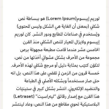
لوريم إيبسوم(Lorem Ipsum) هو ببساطة نص
شكلي (بمعنى أن الغاية هي الشكل وليس المحتوى)
ويُستخدم في صناعات المطابع ودور النشر. كان لوريم
إيبسوم ولايزال المعيار للنص الشكلي منذ القرن
الخامس عشر عندما قامت مطبعة مجهولة برص
مجموعة من الأحرف بشكل عشوائي أخذتها من نص،
لتكوّن كتيّب بمثابة دليل أو مرجع شكلي لهذه الأحرف.
خمسة قرون من الزمن لم تقضي على هذا النص، بل انه
حتى صار مستخدماً وبشكله الأصلي في الطباعة
والتنضيد الإلكتروني. انتشر بشكل كبير في ستينيّات
هذا القرن مع إصدار رقائق “ليتراسيت” (Letraset)
البلاستيكية تحوي مقاطع من هذا النص، وعاد لينتشر